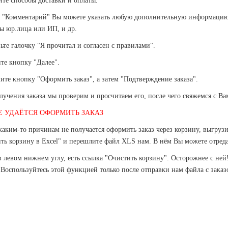
ите способы доставки и оплаты.
е "Комментарий" Вы можете указать любую дополнительную информацию
ы юр.лица или ИП, и др.
вьте галочку "Я прочитал и согласен с правилами".
те кнопку "Далее".
ите кнопку "Оформить заказ", а затем "Подтверждение заказа".
лучения заказа мы проверим и просчитаем его, после чего свяжемся с Ва
Е УДАЁТСЯ ОФОРМИТЬ ЗАКАЗ
каким-то причинам не получается оформить заказ через корзину, выгруз
ть корзину в Excel" и перешлите файл XLS нам. В нём Вы можете отреда
в левом нижнем углу, есть ссылка "Очистить корзину". Осторожнее с ней!
 Воспользуйтесь этой функцией только после отправки нам файла с заказо