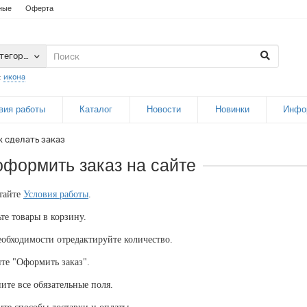
ные
Оферта
атегории
:
икона
вия работы
Каталог
Новости
Новинки
Инфо
к сделать заказ
оформить заказ на сайте
тайте
Условия работы
.
ьте товары в корзину.
еобходимости отредактируйте количество
.
те "Оформить заказ".
ните все обязательные поля.