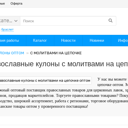
ные
Оферта
категории
:
браслет
вия работы
Каталог
Новости
Новинки
Инфо
ЛОНЫ ОПТОМ
С МОЛИТВАМИ НА ЦЕПОЧКЕ
ославные кулоны с молитвами на цеп
У нас вы можете 
цепочке
оптом. М
жный оптовый поставщик православных товаров для церковных лавок, хр
нов, продавцов маркетплейсов. Торгуете православными товарами? Поку
одство, широкий ассортимент, работа с регионами, торговое оборудован
анские товары оптом у проверенного поставщика!