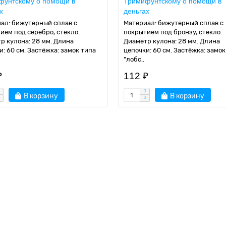
фунтскому о помощи в
Тримифунтскому о помощи в
х
деньгах
ал: бижутерный сплав с
Материал: бижутерный сплав с
ием под серебро, стекло.
покрытием под бронзу, стекло.
р кулона: 28 мм. Длина
Диаметр кулона: 28 мм. Длина
и: 60 см. Застёжка: замок типа
цепочки: 60 см. Застёжка: замок
"лобс..
₽
112 ₽
В корзину
В корзину