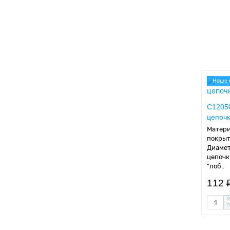
Наше 
C12050
цепочк
Матери
покрыт
Диамет
цепочк
"лоб..
112 