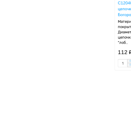
C12040
цепочк
Богоро
Матери
покрыт
Диамет
цепочк
"лоб..
112 