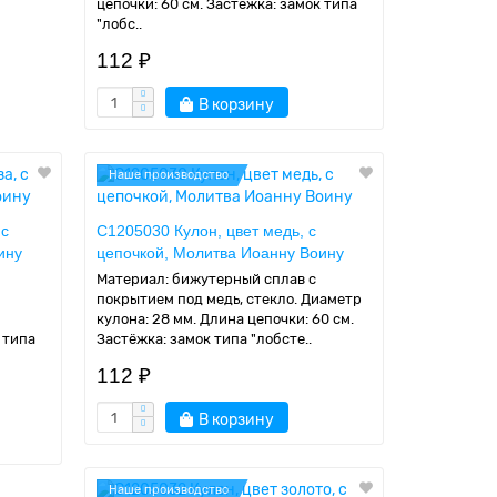
цепочки: 60 см. Застёжка: замок типа
"лобс..
112 ₽
В корзину
Наше производство
 с
C1205030 Кулон, цвет медь, с
ину
цепочкой, Молитва Иоанну Воину
Материал: бижутерный сплав с
покрытием под медь, стекло. Диаметр
кулона: 28 мм. Длина цепочки: 60 см.
 типа
Застёжка: замок типа "лобсте..
112 ₽
В корзину
Наше производство