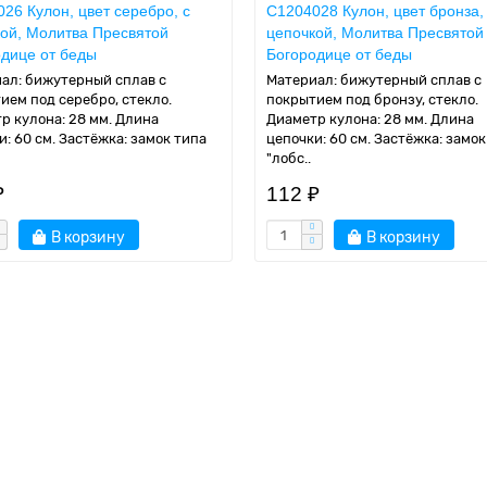
26 Кулон, цвет серебро, с
C1204028 Кулон, цвет бронза,
ой, Молитва Пресвятой
цепочкой, Молитва Пресвятой
дице от беды
Богородице от беды
ал: бижутерный сплав с
Материал: бижутерный сплав с
ием под серебро, стекло.
покрытием под бронзу, стекло.
р кулона: 28 мм. Длина
Диаметр кулона: 28 мм. Длина
и: 60 см. Застёжка: замок типа
цепочки: 60 см. Застёжка: замок
"лобс..
₽
112 ₽
В корзину
В корзину