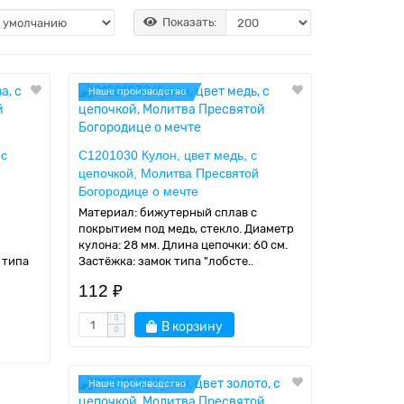
Показать:
Наше производство
 с
C1201030 Кулон, цвет медь, с
цепочкой, Молитва Пресвятой
Богородице о мечте
Материал: бижутерный сплав с
покрытием под медь, стекло. Диаметр
кулона: 28 мм. Длина цепочки: 60 см.
 типа
Застёжка: замок типа "лобсте..
112 ₽
В корзину
Наше производство