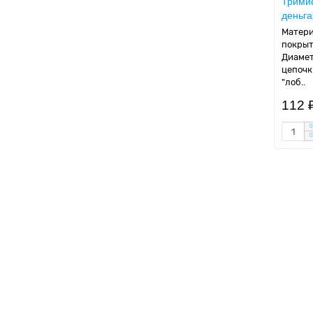
Трими
деньга
Матери
покрыт
Диамет
цепочк
"лоб..
112 