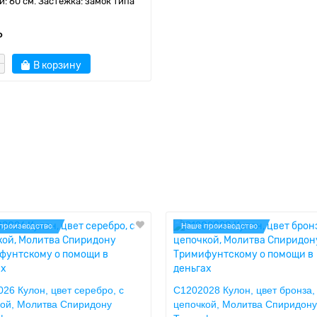
и: 60 см. Застёжка: замок типа
₽
В корзину
производство
Наше производство
26 Кулон, цвет серебро, с
C1202028 Кулон, цвет бронза,
кой, Молитва Спиридону
цепочкой, Молитва Спиридону