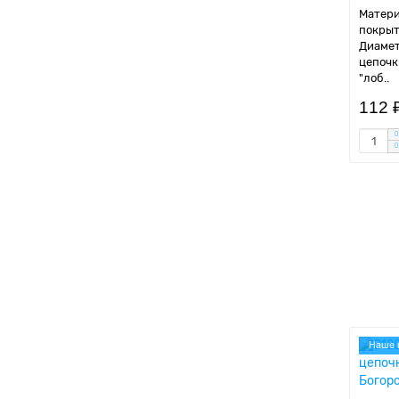
Матери
покрыт
Диамет
цепочк
"лоб..
112 
Наше 