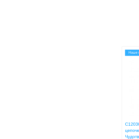
Наше 
C12030
цепоч
Чудотв