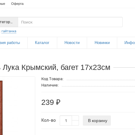
ные
Оферта
атегории
:
гайтанка
вия работы
Каталог
Новости
Новинки
Инфо
 Лука Крымский, багет 17х23см
Код Товара:
Наличие:
239 ₽
Кол-во
В корзину